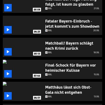
4
folgt, ist kaum zu glauben
minutes,

BBL
21.06.
10
05:59
seconds
Fataler Bayern-Einbruch -
jetzt kommt's zum Showdown

BBL
20.06.
04:23
Matchball! Bayern schlägt
nach Krimi zurück

BBL
18.06.
05:13
Final-Schock für Bayern vor
heimischer Kulisse

BBL
15.06.
03:44
Matthäus lässt sich Obst-
Gala nicht entgehen

BBL
13.06.
04:51