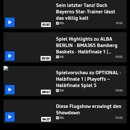
Sein letzter Tanz! Doch
Bayerns Star-Trainer lässt
das völlig kalt

BBL
10.06.
01:07
Spiel Highlights zu ALBA
BERLIN - BMA365 Bamberg
Baskets - Halbfinale 1 |

Playoffs – Halbfinale Spiel 5
BBL
09.06.
05:03
Spielvorschau zu OPTIONAL -
Halbfinale 1 | Playoffs –
Halbfinale Spiel 5

BBL
09.06.
00:47
Diese Flugshow erzwingt den
Showdown

BBL
06.06.
04:27