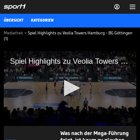


ÜBERSICHT
KATEGORIEN
Mediathek
>
Spiel Highlights zu Veolia Towers Hamburg - BG Göttingen
(1)
Spiel Highlights zu Veolia Towers
Spiel Highlights zu Veolia Towers Hamburg - BG Göttingen (1)
Hamburg - BG Göttingen (1)
Spiel Highlights zu Veolia Towers Hamburg - BG Göttingen (1)
BBL
13.05.24
"Wegweisend": FC Bayern
plant großes Projekt

BBL
04.08.
00:42
0
Was nach der Mega-Führung
seconds
of