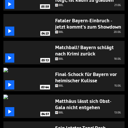
folgt, ist kaum zu glauben
3

BBL
21.06.
05:59
minutes,
14
seconds
Fataler Bayern-Einbruch -
jetzt kommt's zum Showdown

BBL
20.06.
04:23
Matchball! Bayern schlägt
nach Krimi zurück

BBL
18.06.
05:13
Final-Schock für Bayern vor
heimischer Kulisse

BBL
15.06.
03:44
Matthäus lässt sich Obst-
Gala nicht entgehen

BBL
13.06.
04:51