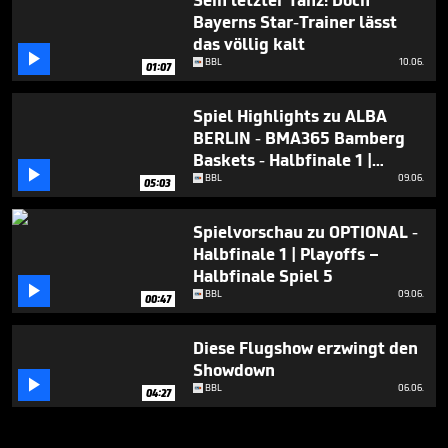
Sein letzter Tanz! Doch
Bayerns Star-Trainer lässt
das völlig kalt

BBL
10.06.
01:07
Spiel Highlights zu ALBA
BERLIN - BMA365 Bamberg
Baskets - Halbfinale 1 |

Playoffs – Halbfinale Spiel 5
BBL
09.06.
05:03
Spielvorschau zu OPTIONAL -
Halbfinale 1 | Playoffs –
Halbfinale Spiel 5

BBL
09.06.
00:47
Diese Flugshow erzwingt den
Showdown

BBL
06.06.
04:27