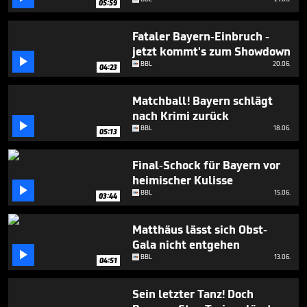
05:59
seconds
Fataler Bayern-Einbruch -
jetzt kommt's zum Showdown

BBL
20.06.
04:23
Matchball! Bayern schlägt
nach Krimi zurück

BBL
18.06.
05:13
Final-Schock für Bayern vor
heimischer Kulisse

BBL
15.06.
03:44
Matthäus lässt sich Obst-
Gala nicht entgehen

BBL
13.06.
04:51
Sein letzter Tanz! Doch