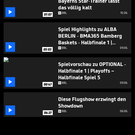
Bayerns Star-Trainer lässt
das völlig kalt

BBL
10.06.
01:07
Spiel Highlights zu ALBA
BERLIN - BMA365 Bamberg
Baskets - Halbfinale 1 |

Playoffs – Halbfinale Spiel 5
BBL
09.06.
05:03
Spielvorschau zu OPTIONAL -
Halbfinale 1 | Playoffs –
Halbfinale Spiel 5

BBL
09.06.
00:47
Diese Flugshow erzwingt den
Showdown

BBL
06.06.
04:27