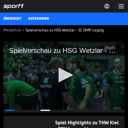


ÜBERSICHT
KATEGORIEN
Mediathek
>
Spielvorschau zu HSG Wetzlar - SC DHfK Leipzig
Spielvorschau zu HSG Wetzlar - SC DHfK
Spielvorschau zu HSG Wetzlar - SC DHfK Leipzig
Leipzig
Spielvorschau zu HSG Wetzlar - SC DHfK Leipzig
HANDBALL-BUNDESLIGA
11.12.24
Klassenerhalt! In diesem
Moment steht eine ganze
Halle Kopf

HANDBALL-BUNDESLIGA
07.06.
04:12
0
seconds
of
Spiel Highlights zu THW Kiel
1