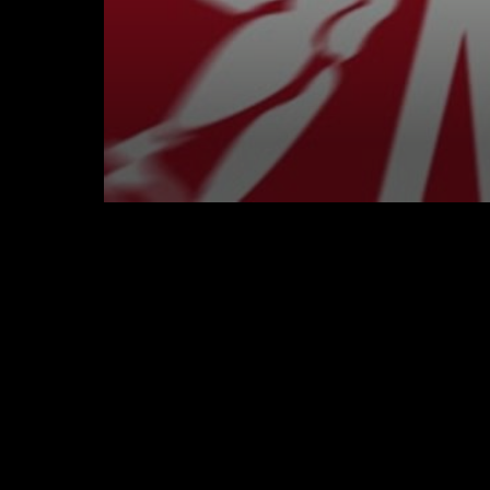
0
seconds
of
41
seconds
Volume
90%