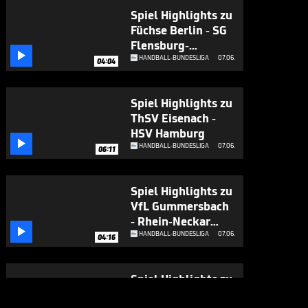
Spiel Highlights zu
Füchse Berlin - SG
Flensburg-

Handewitt
HANDBALL-BUNDESLIGA
07.06.
04:04
Spiel Highlights zu
ThSV Eisenach -
HSV Hamburg

HANDBALL-BUNDESLIGA
07.06.
06:11
Spiel Highlights zu
VfL Gummersbach
- Rhein-Neckar

Löwen
HANDBALL-BUNDESLIGA
07.06.
04:16
Spiel Highlights zu
TSV Hannover-