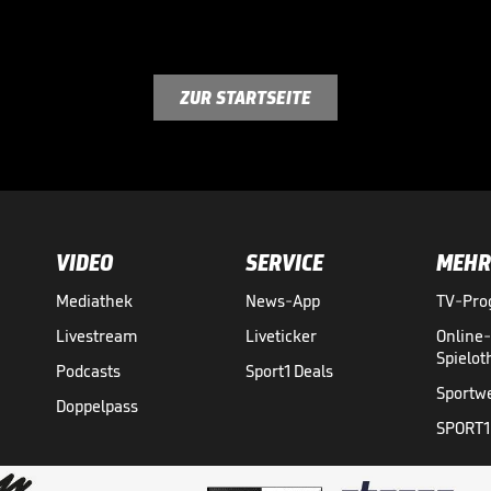
ZUR STARTSEITE
VIDEO
SERVICE
MEHR
Mediathek
News-App
TV-Pr
Livestream
Liveticker
Online
Spielo
Podcasts
Sport1 Deals
Sportw
Doppelpass
SPORT1