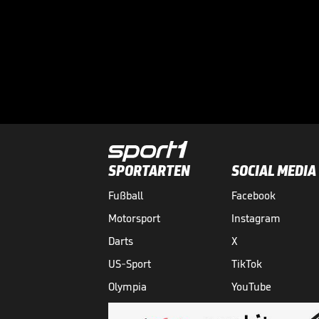
SPORTARTEN
SOCIAL MEDIA
Fußball
Facebook
Motorsport
Instagram
Darts
X
US-Sport
TikTok
Olympia
YouTube