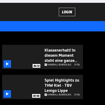
LOGIN
Klassenerhalt! In
diesem Moment
steht eine ganze

Halle Kopf
HANDBALL-BUNDESLIGA
07.06.
04:12
Spiel Highlights zu
THW Kiel - TBV
Lemgo Lippe

HANDBALL-BUNDESLIGA
07.06.
03:56