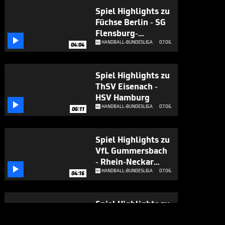
Spiel Highlights zu
Füchse Berlin - SG
Flensburg-

Handewitt
HANDBALL-BUNDESLIGA
07.06.
04:04
Spiel Highlights zu
ThSV Eisenach -
HSV Hamburg

HANDBALL-BUNDESLIGA
07.06.
06:11
Spiel Highlights zu
VfL Gummersbach
- Rhein-Neckar

Löwen
HANDBALL-BUNDESLIGA
07.06.
04:16
Spiel Highlights zu
TSV Hannover-