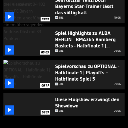
Sein letzter Tanz! Doch
Bayerns Star-Trainer lässt
das völlig kalt

BBL
10.06.
01:07
Spiel Highlights zu ALBA
BERLIN - BMA365 Bamberg
Baskets - Halbfinale 1 |

Playoffs – Halbfinale Spiel 5
BBL
09.06.
05:03
Spielvorschau zu OPTIONAL -
Halbfinale 1 | Playoffs –
Halbfinale Spiel 5

BBL
09.06.
00:47
Diese Flugshow erzwingt den
Showdown

BBL
06.06.
04:27