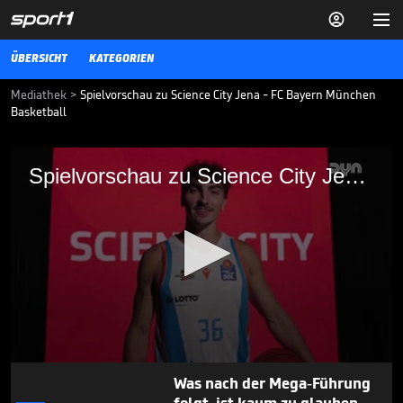


ÜBERSICHT
KATEGORIEN
Mediathek
>
Spielvorschau zu Science City Jena - FC Bayern München
Basketball
Spielvorschau zu Science City Jena - FC
Spielvorschau zu Science City Jena - FC Bayern München Basketball
Bayern München Basketball
Spielvorschau zu Science City Jena - FC Bayern München Basketball
BBL
15.02.26
"Wegweisend": FC Bayern
plant großes Projekt

BBL
04.08.
00:42
0
Was nach der Mega-Führung
seconds
of