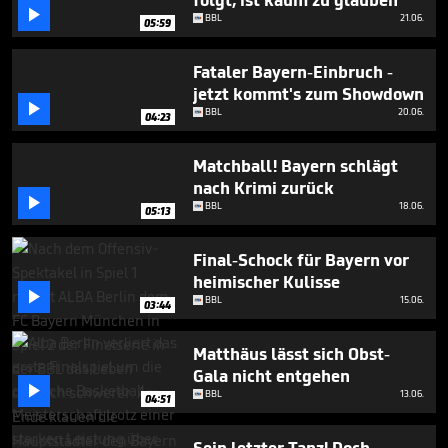
folgt, ist kaum zu glauben
35

BBL
21.06.
05:59
seconds
Fataler Bayern-Einbruch -
jetzt kommt's zum Showdown

BBL
20.06.
04:23
Matchball! Bayern schlägt
nach Krimi zurück

BBL
18.06.
05:13
Final-Schock für Bayern vor
heimischer Kulisse

BBL
15.06.
03:44
Matthäus lässt sich Obst-
Gala nicht entgehen

BBL
13.06.
04:51