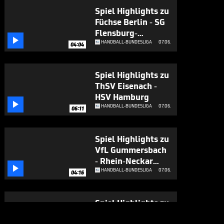
Spiel Highlights zu
Füchse Berlin - SG
Flensburg-

Handewitt
HANDBALL-BUNDESLIGA
07.06.
04:04
Spiel Highlights zu
ThSV Eisenach -
HSV Hamburg

HANDBALL-BUNDESLIGA
07.06.
06:11
Spiel Highlights zu
VfL Gummersbach
- Rhein-Neckar

Löwen
HANDBALL-BUNDESLIGA
07.06.
04:16
Spiel Highlights zu
TSV Hannover-