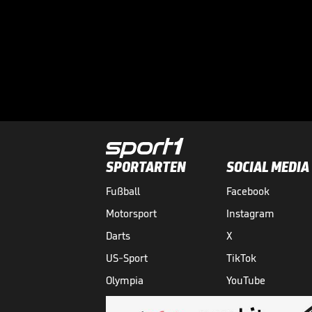
SPORTARTEN
SOCIAL MEDIA
Fußball
Facebook
Motorsport
Instagram
Darts
X
US-Sport
TikTok
Olympia
YouTube