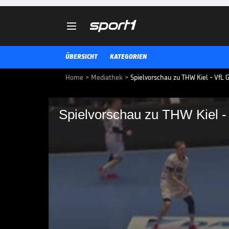

ÜBERSICHT
KATEGORIEN
Home
>
Mediathek
>
Spielvorschau zu THW Kiel - Vf
Spielvorschau zu THW Kiel 
Spielvorschau zu TH
Spielvorschau zu THW Kiel - Vf
HANDBALL-BUNDESLIGA