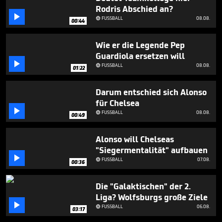
4
Rodris Abschied an?
minutes,

FUSSBALL
08.08.

57
00:44
seconds
Wie er die Legende Pep
Guardiola ersetzen will

FUSSBALL
08.08.

01:22
Darum entschied sich Alonso
für Chelsea

FUSSBALL
08.08.

00:49
Alonso will Chelseas
"Siegermentalität" aufbauen

FUSSBALL
07.08.

00:36
Die "Galaktischen" der 2.
Liga? Wolfsburgs große Ziele

FUSSBALL
06.08.

03:17