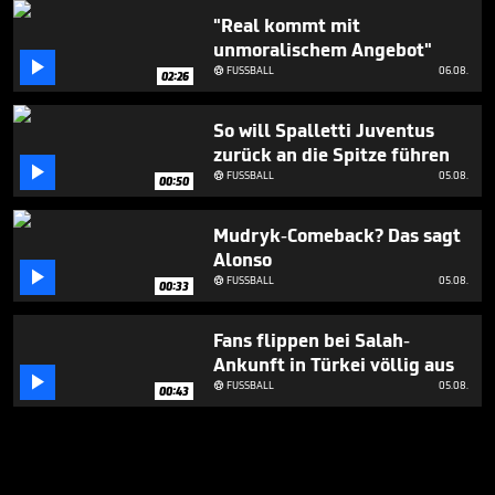
"Real kommt mit
unmoralischem Angebot"

FUSSBALL
06.08.

02:26
So will Spalletti Juventus
zurück an die Spitze führen

FUSSBALL
05.08.

00:50
Mudryk-Comeback? Das sagt
Alonso

FUSSBALL
05.08.

00:33
Fans flippen bei Salah-
Ankunft in Türkei völlig aus

FUSSBALL
05.08.

00:43