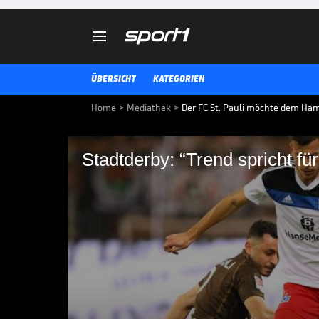

ÜBERSICHT
KATEGORIEN
Home
>
Mediathek
>
Der FC St. Pauli möchte dem Ham
Stadtderby: “Trend spricht für
Stadtderby: “Trend sp
Das Hamburger Stadtderby zwis
Pauli nimmt eine entscheidende 
möchten die Kiezkicker, wie so 
großen Stadtnachbarn ein Bein st
2 NACH 10