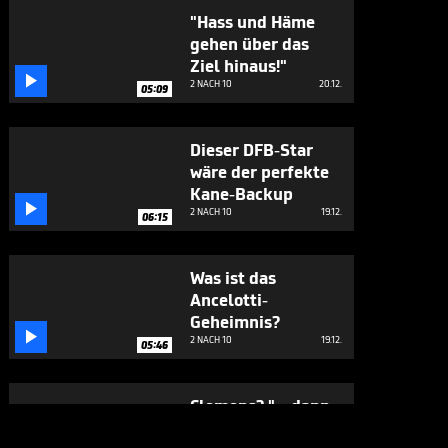
"Hass und Häme
gehen über das
Ziel hinaus!"

2 NACH 10
20.12.
05:09
Dieser DFB-Star
wäre der perfekte
Kane-Backup

2 NACH 10
19.12.
06:15
Was ist das
Ancelotti-
Geheimnis?

2 NACH 10
19.12.
05:46
Clemens? "... dann
muss jeder Gegner