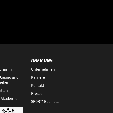
"Der BVB ist
einfach nicht
besser"

2 NACH 10
17.12.
05:28
ÜBER UNS
ogramm
Unternehmen
-Casino und
Karriere
theken
Kontakt
etten
Presse
 Akademie
SPORT1 Business