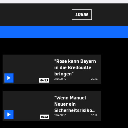
LOGIN
"Rose kann Bayern
in die Bredouille
bringen"

2 NACH 10
20.12.
04:53
"Wenn Manuel
Neuer ein
Sicherheitsrisiko

ist…"
2 NACH 10
20.12.
04:41