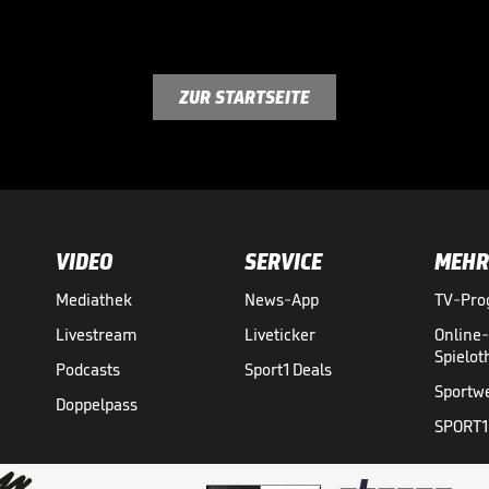
ZUR STARTSEITE
VIDEO
SERVICE
MEHR
Mediathek
News-App
TV-Pr
Livestream
Liveticker
Online
Spielo
Podcasts
Sport1 Deals
Sportw
Doppelpass
SPORT1