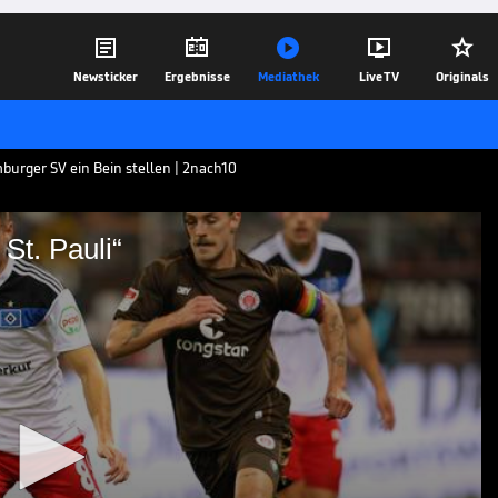





Newsticker
Ergebnisse
Mediathek
Live TV
Originals
burger SV ein Bein stellen | 2nach10
 St. Pauli“
richt für St. Pauli“
chen dem Hamburger SV und dem FC St.
Rolle im Aufstiegsrennen ein. Dabei
häufig in den vergangenen Jahren, dem
ellen.
21.04.23