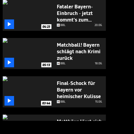
Fataler Bayern-
Einbruch - jetzt
kommt's zum

Showdown
BBL
20.06.
04:23
Matchball! Bayern
schlägt nach Krimi
zurück

BBL
18.06.
05:13
Final-Schock für
Bayern vor
heimischer Kulisse

BBL
15.06.
03:44
Matthäus lässt sich
Obst-Gala nicht