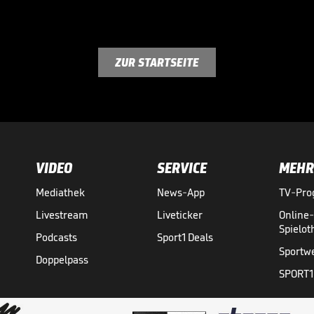
ZUR STARTSEITE
VIDEO
SERVICE
MEHR
Mediathek
News-App
TV-Pr
Livestream
Liveticker
Online
Spielo
Podcasts
Sport1 Deals
Sportw
Doppelpass
SPORT1