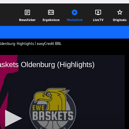





Newsticker
Ergebnisse
Mediathek
Live TV
Originals
denburg: Highlights | easyCredit BBL
ets Oldenburg (Highlights)
WE Baskets Oldenburg
denburg: Highlights | easyCredit BBL
18.01.22