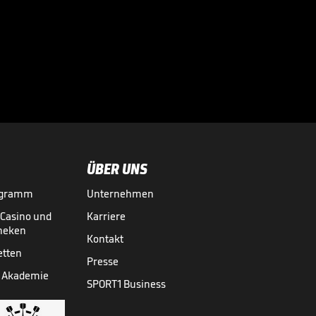
Diese Flugshow
erzwingt den
Showdown

BBL
06.06.
04:27
ÜBER UNS
ogramm
Unternehmen
-Casino und
Karriere
theken
Kontakt
etten
Presse
 Akademie
SPORT1 Business