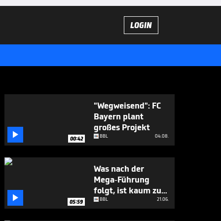
LOGIN
"Wegweisend": FC
Bayern plant
großes Projekt

BBL
04.08.
00:42
Was nach der
Mega-Führung
folgt, ist kaum zu

glauben
BBL
21.06.
05:59