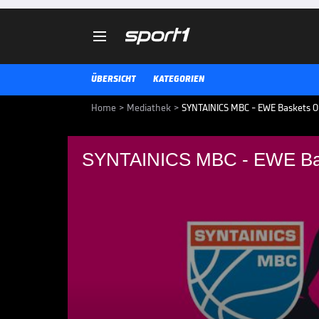

ÜBERSICHT
KATEGORIEN
Home
>
Mediathek
>
SYNTAINICS MBC - EWE Baskets Ol
SYNTAINICS MBC - EWE Bask
SYNTAINICS MBC - E
(Highlights)
SYNTAINICS MBC - EWE Baskets Ol
BBL