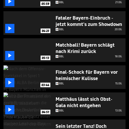

6
BBL
21.06.
05:59
minutes,
16
seconds
Fataler Bayern-Einbruch -
jetzt kommt's zum Showdown

BBL
20.06.
04:23
Matchball! Bayern schlägt
nach Krimi zurück

BBL
18.06.
05:13
Final-Schock für Bayern vor
heimischer Kulisse

BBL
15.06.
03:44
Matthäus lässt sich Obst-
Gala nicht entgehen

BBL
13.06.
04:51
Sein letzter Tanz! Doch