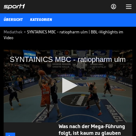


ÜBERSICHT
KATEGORIEN
Mediathek
>
SYNTAINICS MBC - ratiopharm ulm | BBL-Highlights im
Video
SYNTAINICS MBC - ratiopharm ulm
SYNTAINICS MBC - ratiopharm ulm
Die BBL-Highlights der Partie SYNTAINICS MBC - ratiopharm ulm im
Video.
BBL
14.10.25
"Wegweisend": FC Bayern
plant großes Projekt

BBL
04.08.
00:42
0
Was nach der Mega-Führung
seconds
folgt, ist kaum zu glauben
of