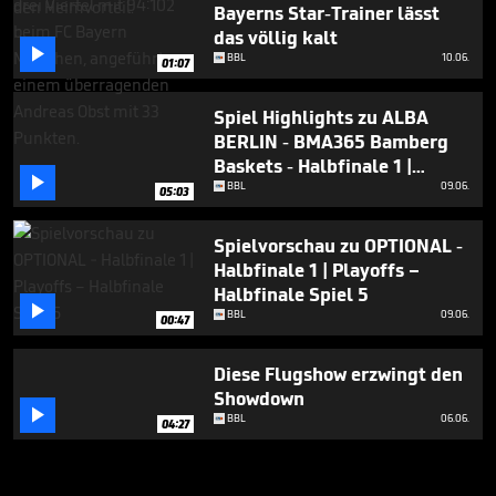
Bayerns Star-Trainer lässt
das völlig kalt

BBL
10.06.
01:07
Spiel Highlights zu ALBA
BERLIN - BMA365 Bamberg
Baskets - Halbfinale 1 |

Playoffs – Halbfinale Spiel 5
BBL
09.06.
05:03
Spielvorschau zu OPTIONAL -
Halbfinale 1 | Playoffs –
Halbfinale Spiel 5

BBL
09.06.
00:47
Diese Flugshow erzwingt den
Showdown

BBL
06.06.
04:27