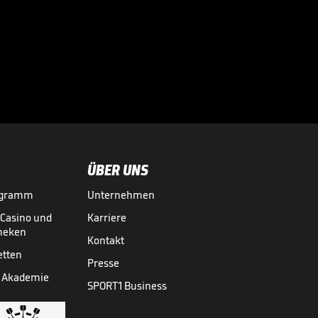
Diese Flugshow
erzwingt den
Showdown

BBL
06.06.
04:27
ÜBER UNS
ogramm
Unternehmen
-Casino und
Karriere
theken
Kontakt
etten
Presse
 Akademie
SPORT1 Business