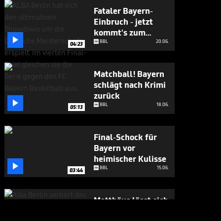
Fataler Bayern-
Einbruch - jetzt
kommt's zum

Showdown
BBL
20.06.
04:23
Matchball! Bayern
schlägt nach Krimi
zurück

BBL
18.06.
05:13
Final-Schock für
Bayern vor
heimischer Kulisse

BBL
15.06.
03:44
Matthäus lässt sich
Obst-Gala nicht