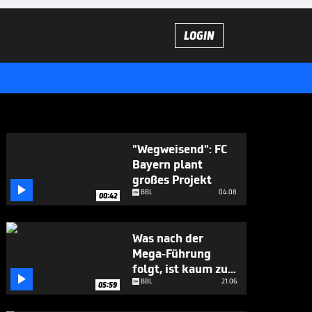
LOGIN
"Wegweisend": FC
Bayern plant
großes Projekt

BBL
04.08.
00:42
Was nach der
Mega-Führung
folgt, ist kaum zu

glauben
BBL
21.06.
05:59