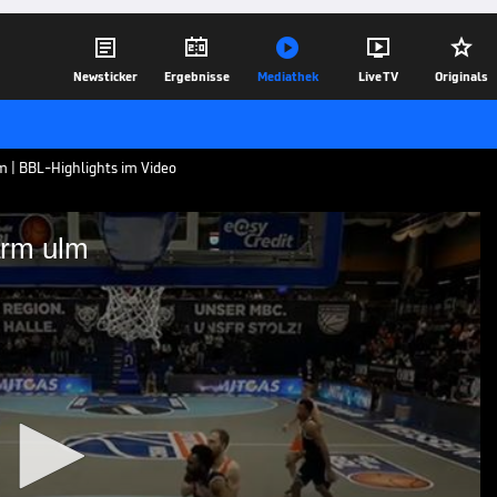





Newsticker
Ergebnisse
Mediathek
Live TV
Originals
 | BBL-Highlights im Video
rm ulm
tiopharm ulm
YNTAINICS MBC - ratiopharm ulm im Video.
14.10.25