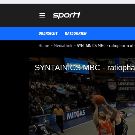

ÜBERSICHT
KATEGORIEN
Home
>
Mediathek
>
SYNTAINICS MBC - ratiopharm ulm
SYNTAINICS MBC - ratiopha
SYNTAINICS MBC - ra
Die BBL-Highlights der Partie S
BBL