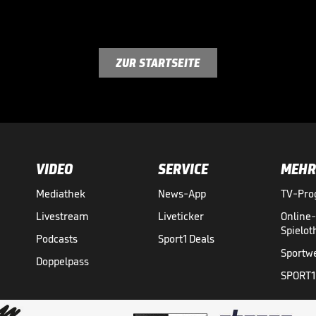
ZUR STARTSEITE
VIDEO
SERVICE
MEHR
Mediathek
News-App
TV-Pr
Livestream
Liveticker
Online
Spielo
Podcasts
Sport1 Deals
Sportw
Doppelpass
SPORT1