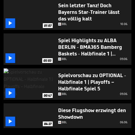
Sein letzter Tanz! Doch
Bayerns Star-Trainer lässt
das völlig kalt

BBL
10.06.
01:07
Spiel Highlights zu ALBA
BERLIN - BMA365 Bamberg
Baskets - Halbfinale 1 |

Playoffs – Halbfinale Spiel 5
BBL
09.06.
05:03
Spielvorschau zu OPTIONAL -
Halbfinale 1 | Playoffs –
Halbfinale Spiel 5

BBL
09.06.
00:47
Diese Flugshow erzwingt den
Showdown

BBL
06.06.
04:27