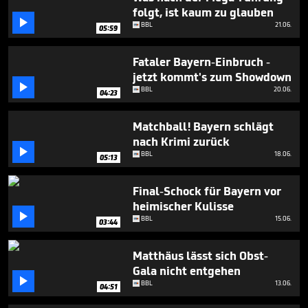
6
folgt, ist kaum zu glauben
minutes,

BBL
21.06.
27
05:59
seconds
Fataler Bayern-Einbruch -
jetzt kommt's zum Showdown

BBL
20.06.
04:23
Matchball! Bayern schlägt
nach Krimi zurück

BBL
18.06.
05:13
Final-Schock für Bayern vor
heimischer Kulisse

BBL
15.06.
03:44
Matthäus lässt sich Obst-
Gala nicht entgehen

BBL
13.06.
04:51