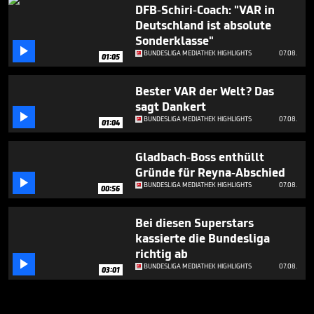
DFB-Schiri-Coach: "VAR in
Deutschland ist absolute
Sonderklasse"

BUNDESLIGA MEDIATHEK HIGHLIGHTS
07.08.
01:05
Bester VAR der Welt? Das
sagt Dankert

BUNDESLIGA MEDIATHEK HIGHLIGHTS
07.08.
01:04
Gladbach-Boss enthüllt
Gründe für Reyna-Abschied

BUNDESLIGA MEDIATHEK HIGHLIGHTS
07.08.
00:56
Bei diesen Superstars
kassierte die Bundesliga
richtig ab

BUNDESLIGA MEDIATHEK HIGHLIGHTS
07.08.
03:01