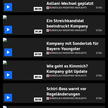
1
Asllani-Wechsel geplatzt
minute,

BUNDESLIGA MEDIATHEK HIGHLIGHTS
07.08.
00:50
17
seconds
Ein Streichkandidat
beeindruckt Kompany

BUNDESLIGA MEDIATHEK HIGHLIGHTS
07.08.
01:29
Kompany mit Sonderlob für
Bayern-Youngster

BUNDESLIGA MEDIATHEK HIGHLIGHTS
07.08.
01:55
Wie geht es Kimmich?
Kompany gibt Update

BUNDESLIGA MEDIATHEK HIGHLIGHTS
07.08.
00:34
Schiri-Boss warnt vor
Regeländerungen

BUNDESLIGA MEDIATHEK HIGHLIGHTS
07.08.
02:56