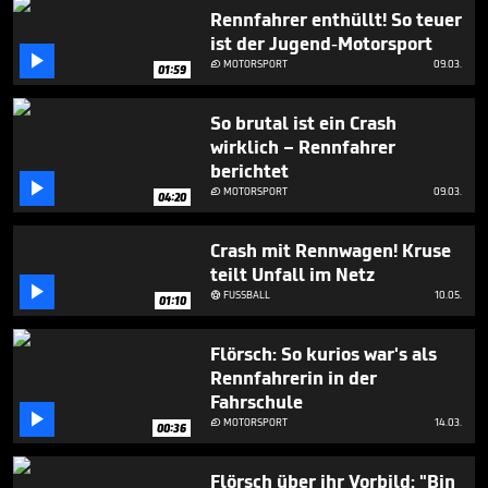
minutes,
Rennfahrer enthüllt! So teuer
31
ist der Jugend-Motorsport
seconds

MOTORSPORT
09.03.

01:59
So brutal ist ein Crash
wirklich – Rennfahrer
berichtet

MOTORSPORT
09.03.

04:20
Crash mit Rennwagen! Kruse
teilt Unfall im Netz

FUSSBALL
10.05.

01:10
Flörsch: So kurios war's als
Rennfahrerin in der
Fahrschule

MOTORSPORT
14.03.

00:36
Flörsch über ihr Vorbild: "Bin