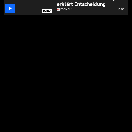
erklärt Entscheidung

FORMEL 1
10.09.
02:02