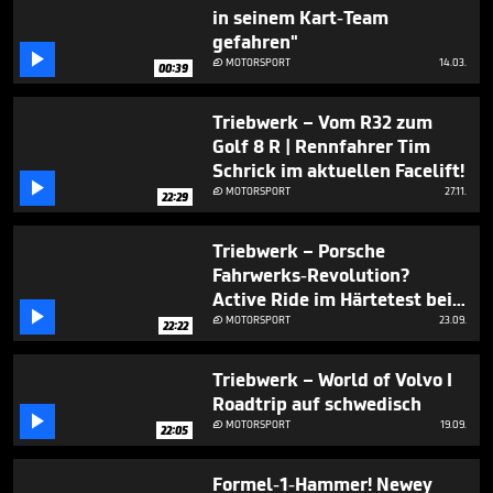
in seinem Kart-Team
gefahren"

MOTORSPORT
14.03.

00:39
Triebwerk – Vom R32 zum
Golf 8 R | Rennfahrer Tim
Schrick im aktuellen Facelift!

MOTORSPORT
27.11.

22:29
Triebwerk – Porsche
Fahrwerks-Revolution?
Active Ride im Härtetest bei

Walter Röhrl & Tim Schrick I
MOTORSPORT
23.09.

22:22
Nürburgring Nordschleife
Triebwerk – World of Volvo I
Roadtrip auf schwedisch

MOTORSPORT
19.09.

22:05
Formel-1-Hammer! Newey