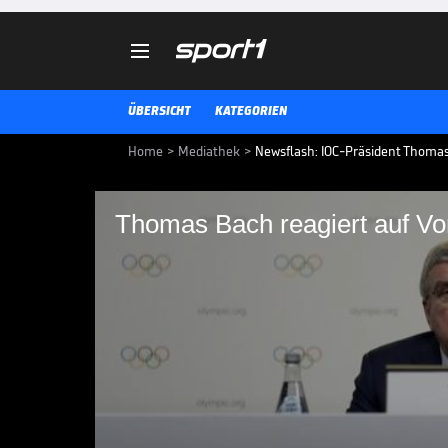

ÜBERSICHT
KATEGORIEN
Home
>
Mediathek
>
Newsflash: IOC-Präsident Thomas
Thomas Bach reagiert auf Vo
Thomas Bach reagier
Präsident Thomas Bach verteidig
Verschiebung der Olympischen Sp
Kritik.