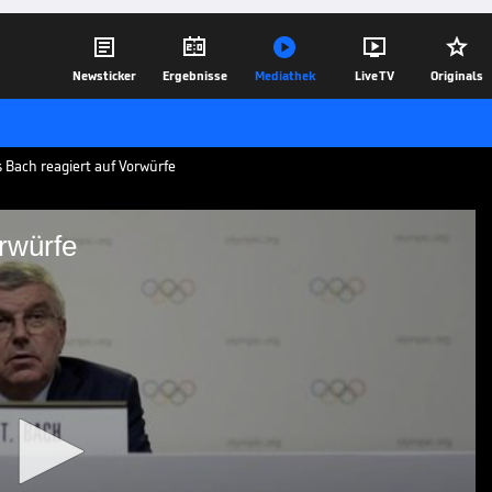





Newsticker
Ergebnisse
Mediathek
Live TV
Originals
 Bach reagiert auf Vorwürfe
rwürfe
t auf Vorwürfe
t das Vorgehen des IOC bei der
iele in Tokio und wehrt sich gegen
13.04.20