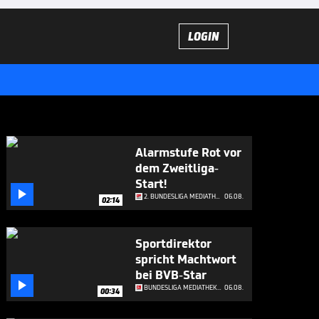
LOGIN
Alarmstufe Rot vor
dem Zweitliga-
Start!

2. BUNDESLIGA MEDIATHEK HIGHLIGHTS
06.08.
02:14
Sportdirektor
spricht Machtwort
bei BVB-Star

BUNDESLIGA MEDIATHEK HIGHLIGHTS
06.08.
00:34