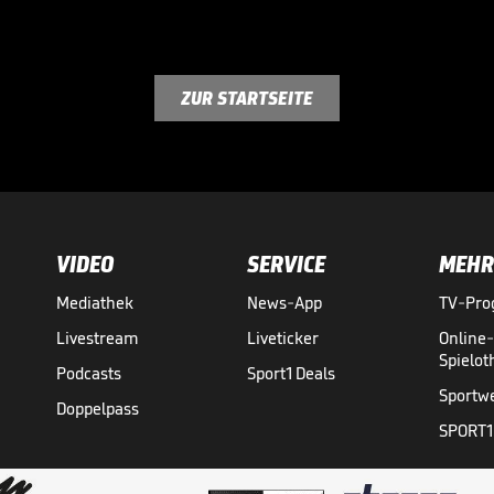
ZUR STARTSEITE
VIDEO
SERVICE
MEHR
Mediathek
News-App
TV-Pr
Livestream
Liveticker
Online
Spielo
Podcasts
Sport1 Deals
Sportw
Doppelpass
SPORT1