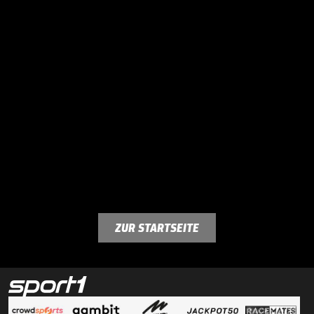
ZUR STARTSEITE