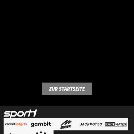
ZUR STARTSEITE