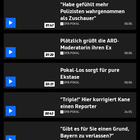
2
"Habe gefühlt mehr
minutes,
Polizisten wahrgenommen
42
als Zuschauer"
seconds

DFB-POKAL
06.06.
01:47
Plötzlich grüßt die ARD-
Moderatorin ihren Ex

DFB-POKAL
06.06.
01:20
Pokal-Los sorgt für pure
Ekstase

DFB-POKAL
06.06.
03:21
"Triple!" Hier korrigiert Kane
einen Reporter

DFB-POKAL
24.05.
00:43
"Gibt es für Sie einen Grund,
Bayern zu verlassen?"