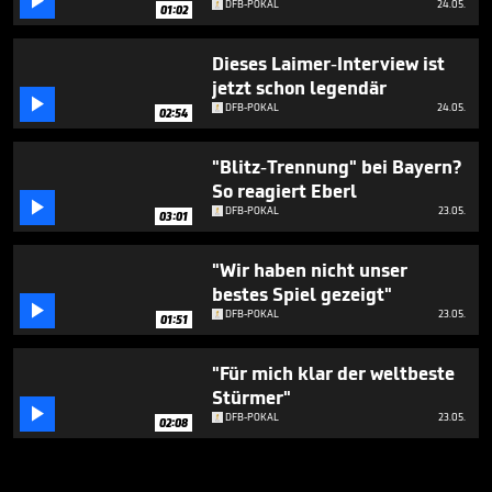

DFB-POKAL
24.05.
01:02
Dieses Laimer-Interview ist
jetzt schon legendär

DFB-POKAL
24.05.
02:54
"Blitz-Trennung" bei Bayern?
So reagiert Eberl

DFB-POKAL
23.05.
03:01
"Wir haben nicht unser
bestes Spiel gezeigt"

DFB-POKAL
23.05.
01:51
"Für mich klar der weltbeste
Stürmer"

DFB-POKAL
23.05.
02:08