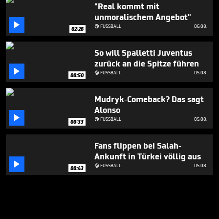
"Real kommt mit
unmoralischem Angebot"

FUSSBALL
06.08.

02:26
So will Spalletti Juventus
zurück an die Spitze führen

FUSSBALL
05.08.

00:50
Mudryk-Comeback? Das sagt
Alonso

FUSSBALL
05.08.

00:33
Fans flippen bei Salah-
Ankunft in Türkei völlig aus

FUSSBALL
05.08.

00:43