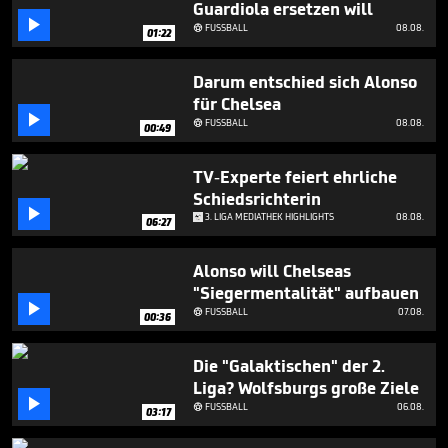
Guardiola ersetzen will
1

minute,
FUSSBALL
08.08.

01:22
37
seconds
Darum entschied sich Alonso
für Chelsea

FUSSBALL
08.08.

00:49
TV-Experte feiert ehrliche
Schiedsrichterin

3. LIGA MEDIATHEK HIGHLIGHTS
08.08.
06:27
Alonso will Chelseas
"Siegermentalität" aufbauen

FUSSBALL
07.08.

00:36
Die "Galaktischen" der 2.
Liga? Wolfsburgs große Ziele

FUSSBALL
06.08.

03:17