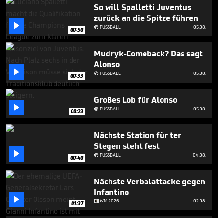
1
So will Spalletti Juventus
minute,
zurück an die Spitze führen
12

seconds
FUSSBALL
05.08.

00:50
Mudryk-Comeback? Das sagt
Alonso

FUSSBALL
05.08.

00:33
Großes Lob für Alonso

FUSSBALL
05.08.

00:23
Nächste Station für ter
Stegen steht fest

FUSSBALL
04.08.

00:40
Nächste Verbalattacke gegen
Infantino

WM 2026
02.08.
01:37