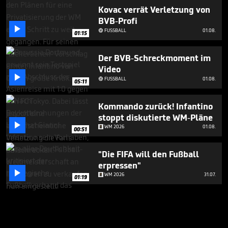
Kovac verrät Verletzung von
BVB-Profi

FUSSBALL
01.08.

01:15
Der BVB-Schreckmoment im
Video

FUSSBALL
01.08.

05:11
Kommando zurück! Infantino
stoppt diskutierte WM-Pläne

WM 2026
01.08.
00:51
"Die FIFA will den Fußball
erpressen"

WM 2026
31.07.
01:19