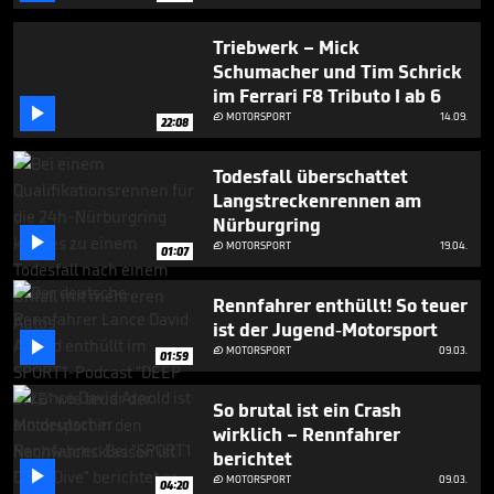
Triebwerk – Mick
Schumacher und Tim Schrick
im Ferrari F8 Tributo I ab 6

MOTORSPORT
14.09.

22:08
Todesfall überschattet
Langstreckenrennen am
Nürburgring

MOTORSPORT
19.04.

01:07
Rennfahrer enthüllt! So teuer
ist der Jugend-Motorsport

MOTORSPORT
09.03.

01:59
So brutal ist ein Crash
wirklich – Rennfahrer
berichtet

MOTORSPORT
09.03.

04:20