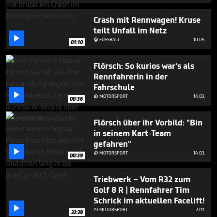
Crash mit Rennwagen! Kruse
teilt Unfall im Netz

FUSSBALL
10.05.

01:10
Flörsch: So kurios war's als
Rennfahrerin in der
Fahrschule

MOTORSPORT
14.03.

00:36
Flörsch über ihr Vorbild: "Bin
in seinem Kart-Team
gefahren"

MOTORSPORT
14.03.

00:39
Triebwerk – Vom R32 zum
Golf 8 R | Rennfahrer Tim
Schrick im aktuellen Facelift!

MOTORSPORT
27.11.

22:29