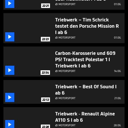

22
MOTORSPORT
01.06.

22:21
minutes,
6
seconds
Triebwerk – Tim Schrick
testet den Porsche Mission R
I ab 6

MOTORSPORT
01.06.

22:23
Carbon-Karosserie und 609
PS! Tracktest Polestar 1 I
Triebwerk I ab 6

MOTORSPORT
14.06.

22:54
Triebwerk – Best Of Sound I
ab 6

MOTORSPORT
21.06.

22:12
Triebwerk - Renault Alpine
A110 S I ab 6

MOTORSPORT
28.06.

22:28