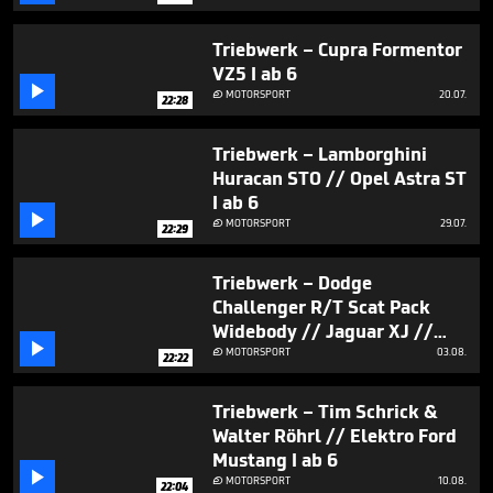
Triebwerk – Cupra Formentor
VZ5 I ab 6

MOTORSPORT
20.07.

22:28
Triebwerk – Lamborghini
Huracan STO // Opel Astra ST
I ab 6

MOTORSPORT
29.07.

22:29
Triebwerk – Dodge
Challenger R/T Scat Pack
Widebody // Jaguar XJ //

Land Rover Defender I ab 6
MOTORSPORT
03.08.

22:22
Triebwerk – Tim Schrick &
Walter Röhrl // Elektro Ford
Mustang I ab 6

MOTORSPORT
10.08.

22:04