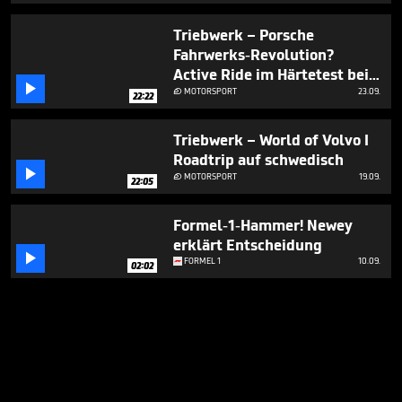
Triebwerk – Porsche
Fahrwerks-Revolution?
Active Ride im Härtetest bei

Walter Röhrl & Tim Schrick I
MOTORSPORT
23.09.

22:22
Nürburgring Nordschleife
Triebwerk – World of Volvo I
Roadtrip auf schwedisch

MOTORSPORT
19.09.

22:05
Formel-1-Hammer! Newey
erklärt Entscheidung

FORMEL 1
10.09.
02:02