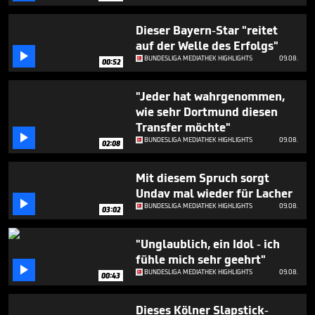
seconds
Dieser Bayern-Star "reitet
auf der Welle des Erfolgs"

BUNDESLIGA MEDIATHEK HIGHLIGHTS
09.08.
00:52
"Jeder hat wahrgenommen,
wie sehr Dortmund diesen
Transfer möchte"

BUNDESLIGA MEDIATHEK HIGHLIGHTS
09.08.
02:08
Mit diesem Spruch sorgt
Undav mal wieder für Lacher

BUNDESLIGA MEDIATHEK HIGHLIGHTS
09.08.
03:02
"Unglaublich, ein Idol - ich
fühle mich sehr geehrt"

BUNDESLIGA MEDIATHEK HIGHLIGHTS
09.08.
00:43
Dieses Kölner Slapstick-