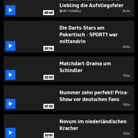
minutes,
Liebling die Aufstiegsfeier
23

INT. FUSSBALL
28.04.
seconds

00:48
Die Darts-Stars am
Pokertisch - SPORT1 war
mittendrin

26.04.
02:34
Matchdart-Drama um
Schindler

19.04.
02:50
Nummer zehn perfekt! Price-
Show vor deutschen Fans

19.04.
01:59
Novum im niederländischen
Kracher

19.04.
02:01