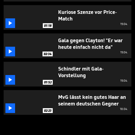
Kuriose Szenze vor Price-
Match

19.04.
01:18
Gala gegen Clayton! "Er war
heute einfach nicht da"

19.04.
02:34
Schindler mit Gala-
Vorstellung

19.04.
01:52
MvG lässt kein gutes Haar an
seinem deutschen Gegner

18.04.
02:23