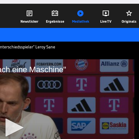





Newsticker
Ergebnisse
Mediathek
Live TV
Originals
nterschiedsspieler" Leroy Sane
fach eine Maschine"
ist einfach eine Maschine"
in Topform. Gegen Freiburg steuert er
nschließend das nächste Sonderlob von
n.
08.10.23