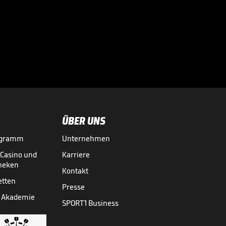
Bei diesen
Superstars
kassierte die

Bundesliga richtig
BUNDESLIGA MEDIATHEK HIGHLIGHTS
07.08.
03:01
ab
ÜBER UNS
ogramm
Unternehmen
-Casino und
Karriere
theken
Kontakt
etten
Presse
 Akademie
SPORT1 Business