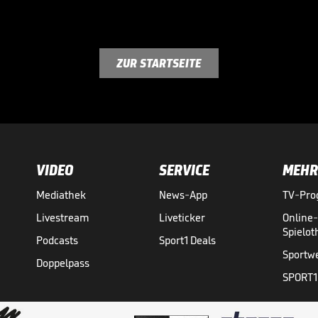
ZUR STARTSEITE
VIDEO
SERVICE
MEHR
Mediathek
News-App
TV-Pr
Livestream
Liveticker
Online
Spielo
Podcasts
Sport1 Deals
Sportw
Doppelpass
SPORT1