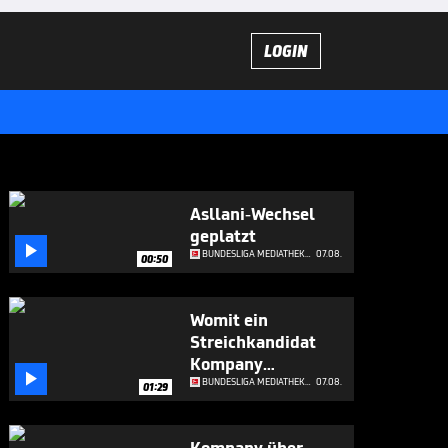
LOGIN
Asllani-Wechsel
geplatzt

BUNDESLIGA MEDIATHEK HIGHLIGHTS
07.08.
00:50
Womit ein
Streichkandidat
Kompany

beeindruckt
BUNDESLIGA MEDIATHEK HIGHLIGHTS
07.08.
01:29