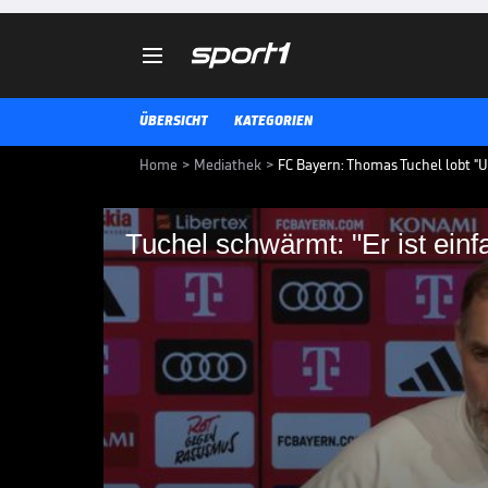

ÜBERSICHT
KATEGORIEN
Home
>
Mediathek
>
FC Bayern: Thomas Tuchel lobt "U
Tuchel schwärmt: "Er ist ein
Tuchel schwärmt: "Er 
Leroy Sane befindet sich weiter 
erneut ein Tor bei und heimst a
Bayern-Trainer Thomas Tuchel ei
BUNDESLIGA MEDIATHEK HIGHLIGHTS