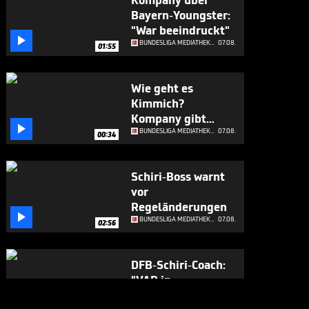
Kompany über
Bayern-Youngster:
"War beeindruckt"

BUNDESLIGA MEDIATHEK HIGHLIGHTS
07.08.
01:55
Wie geht es
Kimmich?
Kompany gibt

Update
BUNDESLIGA MEDIATHEK HIGHLIGHTS
07.08.
00:34
Schiri-Boss warnt
vor
Regeländerungen

BUNDESLIGA MEDIATHEK HIGHLIGHTS
07.08.
02:56
DFB-Schiri-Coach:
"VAR in
Deutschland ist

BUNDESLIGA MEDIATHEK HIGHLIGHTS
07.08.