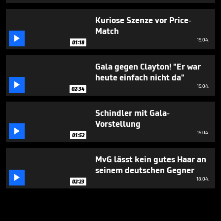
Kuriose Szenze vor Price-
Match

19.04.
01:18
Gala gegen Clayton! "Er war
heute einfach nicht da"

19.04.
02:34
Schindler mit Gala-
Vorstellung

19.04.
01:52
MvG lässt kein gutes Haar an
seinem deutschen Gegner

18.04.
02:23