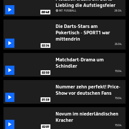
1
Liebling die Aufstiegsfeier
minute,

INT. FUSSBALL
28.04.

53
00:48
seconds
Die Darts-Stars am
Pokertisch - SPORT1 war
mittendrin

26.04.
02:34
Matchdart-Drama um
Schindler

19.04.
02:50
Nummer zehn perfekt! Price-
Show vor deutschen Fans

19.04.
01:59
Novum im niederländischen
Kracher

19.04.
02:01