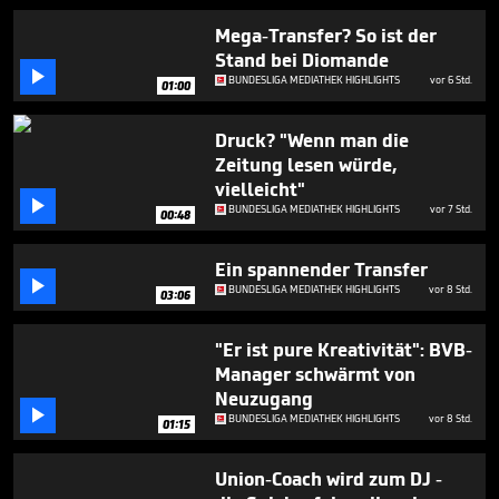
56
seconds
Mega-Transfer? So ist der
Stand bei Diomande

BUNDESLIGA MEDIATHEK HIGHLIGHTS
vor 6 Std.
01:00
Druck? "Wenn man die
Zeitung lesen würde,
vielleicht"

BUNDESLIGA MEDIATHEK HIGHLIGHTS
vor 7 Std.
00:48
Ein spannender Transfer

BUNDESLIGA MEDIATHEK HIGHLIGHTS
vor 8 Std.
03:06
"Er ist pure Kreativität": BVB-
Manager schwärmt von
Neuzugang

BUNDESLIGA MEDIATHEK HIGHLIGHTS
vor 8 Std.
01:15
Union-Coach wird zum DJ -