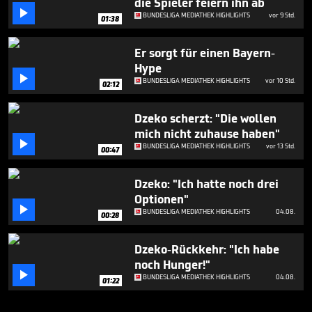
die Spieler feiern ihn ab

BUNDESLIGA MEDIATHEK HIGHLIGHTS
vor 9 Std.
01:38
Er sorgt für einen Bayern-
Hype

BUNDESLIGA MEDIATHEK HIGHLIGHTS
vor 10 Std.
02:12
Dzeko scherzt: "Die wollen
mich nicht zuhause haben"

BUNDESLIGA MEDIATHEK HIGHLIGHTS
vor 13 Std.
00:47
Dzeko: "Ich hatte noch drei
Optionen"

BUNDESLIGA MEDIATHEK HIGHLIGHTS
04.08.
00:28
Dzeko-Rückkehr: "Ich habe
noch Hunger!"

BUNDESLIGA MEDIATHEK HIGHLIGHTS
04.08.
01:22