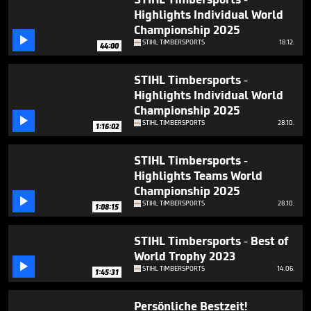
seconds
Highlights Individual World
Championship 2025

STIHL TIMBERSPORTS
18.12.
44:00
STIHL Timbersports -
Highlights Individual World
Championship 2025

STIHL TIMBERSPORTS
28.10.
1:16:02
STIHL Timbersports -
Highlights Teams World
Championship 2025

STIHL TIMBERSPORTS
28.10.
1:08:15
STIHL Timbersports - Best of
World Trophy 2023

STIHL TIMBERSPORTS
14.06.
1:45:31
Persönliche Bestzeit!