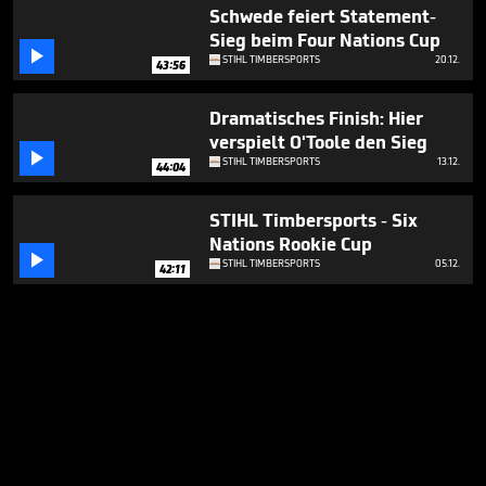
Schwede feiert Statement-
Sieg beim Four Nations Cup

STIHL TIMBERSPORTS
20.12.
43:56
Dramatisches Finish: Hier
verspielt O'Toole den Sieg

STIHL TIMBERSPORTS
13.12.
44:04
STIHL Timbersports - Six
Nations Rookie Cup

STIHL TIMBERSPORTS
05.12.
42:11