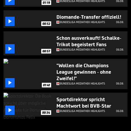

BUNDESLIGA MEDIATHEK HIGHLIGHTS
06.08.
01:19
Diomande-Transfer offiziell!

BUNDESLIGA MEDIATHEK HIGHLIGHTS
06.08.
00:52
Schon ausverkauft! Schalke-
Trikot begeistert Fans

BUNDESLIGA MEDIATHEK HIGHLIGHTS
06.08.
00:57
"Wollen die Champions
League gewinnen - ohne
Zweifel!"

BUNDESLIGA MEDIATHEK HIGHLIGHTS
06.08.
01:41
Sportdirektor spricht
Machtwort bei BVB-Star

BUNDESLIGA MEDIATHEK HIGHLIGHTS
06.08.
00:34