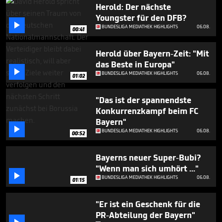
50
Herold: Der nächste
seconds
Youngster für den DFB?

BUNDESLIGA MEDIATHEK HIGHLIGHTS
06.08.
00:41
Herold über Bayern-Zeit: "Mit
das Beste in Europa"

BUNDESLIGA MEDIATHEK HIGHLIGHTS
06.08.
01:02
"Das ist der spannendste
Konkurrenzkampf beim FC
Bayern"

BUNDESLIGA MEDIATHEK HIGHLIGHTS
06.08.
00:52
Bayerns neuer Super-Bubi?
"Wenn man sich umhört ..."

BUNDESLIGA MEDIATHEK HIGHLIGHTS
06.08.
01:15
"Er ist ein Geschenk für die
PR-Abteilung der Bayern"