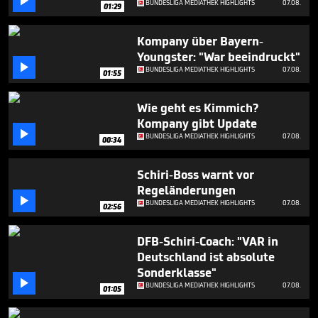

BUNDESLIGA MEDIATHEK HIGHLIGHTS
07.08.
1
01:29
minute,
30
Kompany über Bayern-
seconds
Youngster: "War beeindruckt"

BUNDESLIGA MEDIATHEK HIGHLIGHTS
07.08.
01:55
Wie geht es Kimmich?
Kompany gibt Update

BUNDESLIGA MEDIATHEK HIGHLIGHTS
07.08.
00:34
Schiri-Boss warnt vor
Regeländerungen

BUNDESLIGA MEDIATHEK HIGHLIGHTS
07.08.
02:56
DFB-Schiri-Coach: "VAR in
Deutschland ist absolute
Sonderklasse"

BUNDESLIGA MEDIATHEK HIGHLIGHTS
07.08.
01:05