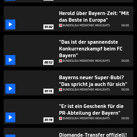
seconds
Herold über Bayern-Zeit: "Mit
das Beste in Europa"

BUNDESLIGA MEDIATHEK HIGHLIGHTS
06.08.
01:02
"Das ist der spannendste
Konkurrenzkampf beim FC
Bayern"

BUNDESLIGA MEDIATHEK HIGHLIGHTS
06.08.
00:52
Bayerns neuer Super-Bubi?
"Das spricht ja auch für sich"

BUNDESLIGA MEDIATHEK HIGHLIGHTS
06.08.
01:15
"Er ist ein Geschenk für die
PR-Abteilung der Bayern"

BUNDESLIGA MEDIATHEK HIGHLIGHTS
06.08.
01:19
Diomande-Transfer offiziell!