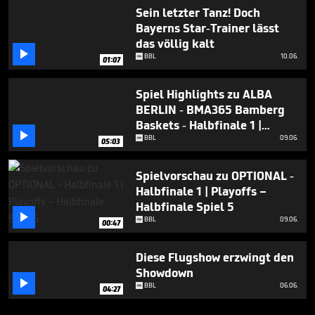
Sein letzter Tanz! Doch
Bayerns Star-Trainer lässt
das völlig kalt

BBL
10.06.
01:07
Spiel Highlights zu ALBA
BERLIN - BMA365 Bamberg
Baskets - Halbfinale 1 |

Playoffs – Halbfinale Spiel 5
BBL
09.06.
05:03
Spielvorschau zu OPTIONAL -
Halbfinale 1 | Playoffs –
Halbfinale Spiel 5

BBL
09.06.
00:47
Diese Flugshow erzwingt den
Showdown

BBL
06.06.
04:27