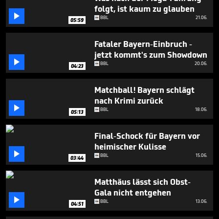
6
folgt, ist kaum zu glauben
minutes,

BBL
21.06.
18
05:59
seconds
Fataler Bayern-Einbruch -
jetzt kommt's zum Showdown

BBL
20.06.
04:23
Matchball! Bayern schlägt
nach Krimi zurück

BBL
18.06.
05:13
Final-Schock für Bayern vor
heimischer Kulisse

BBL
15.06.
03:44
Matthäus lässt sich Obst-
Gala nicht entgehen

BBL
13.06.
04:51