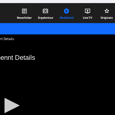





Newsticker
Ergebnisse
Mediathek
Live TV
Originals
t Details
ennt Details
ynckes nennt Details
rletzung von Arturo Vidal und der
ilene sei eine Kämpfernatur und gebe
16.04.18