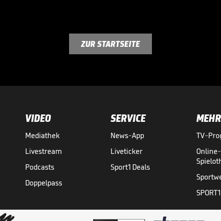
ZUR STARTSEITE
VIDEO
SERVICE
MEHR
Mediathek
News-App
TV-Pr
Livestream
Liveticker
Online
Spielo
Podcasts
Sport1 Deals
Sportw
Doppelpass
SPORT1