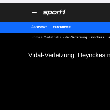

ÜBERSICHT
KATEGORIEN
Home
>
Mediathek
>
Vidal-Verletzung: Heynckes äußer
Vidal-Verletzung: Heynckes n
Vidal-Verletzung: He
Jupp Heynckes äußert sich zur Ve
weiteren Vorgehensweise. Der Ch
alles für seine Rückkehr.
BUNDESLIGA MEDIATHEK HIGHLIGHTS