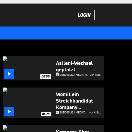
LOGIN
Asllani-Wechsel
geplatzt

BUNDESLIGA MEDIATHEK HIGHLIGHTS
vor 1 Std.
00:50
Womit ein
Streichkandidat
Kompany

beeindruckt
BUNDESLIGA MEDIATHEK HIGHLIGHTS
vor 4 Std.
01:29