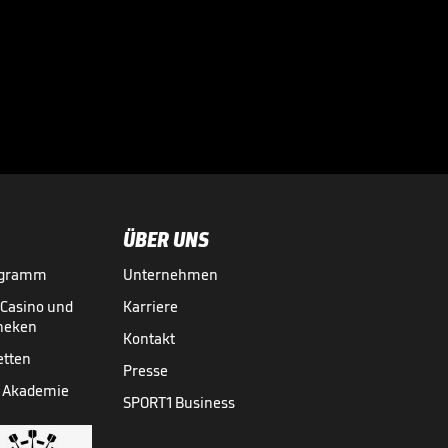
Bei diesen
Superstars
kassierte die

Bundesliga richtig
BUNDESLIGA MEDIATHEK HIGHLIGHTS
vor 10 Std.
03:01
ab
ÜBER UNS
ogramm
Unternehmen
-Casino und
Karriere
theken
Kontakt
etten
Presse
 Akademie
SPORT1 Business