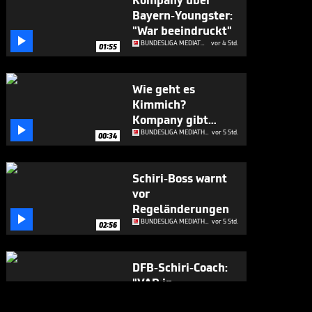
Kompany über
Bayern-Youngster:
"War beeindruckt"

BUNDESLIGA MEDIATHEK HIGHLIGHTS
vor 4 Std.
01:55
Wie geht es
Kimmich?
Kompany gibt

Update
BUNDESLIGA MEDIATHEK HIGHLIGHTS
vor 5 Std.
00:34
Schiri-Boss warnt
vor
Regeländerungen

BUNDESLIGA MEDIATHEK HIGHLIGHTS
vor 5 Std.
02:56
DFB-Schiri-Coach:
"VAR in
Deutschland ist

BUNDESLIGA MEDIATHEK HIGHLIGHTS
vor 6 Std.