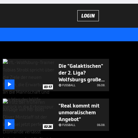
LOGIN
Die "Galaktischen"
der 2. Liga?
Wolfsburgs große

Ziele
FUSSBALL
06.08.

03:17
"Real kommt mit
unmoralischem
Angebot"

FUSSBALL
06.08.

02:26