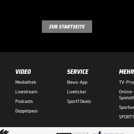
ZUR STARTSEITE
VIDEO
SERVICE
MEHR
Mediathek
News-App
TV-Pr
Livestream
Liveticker
Online
Spielo
Podcasts
Sport1 Deals
Sportw
Doppelpass
SPORT1