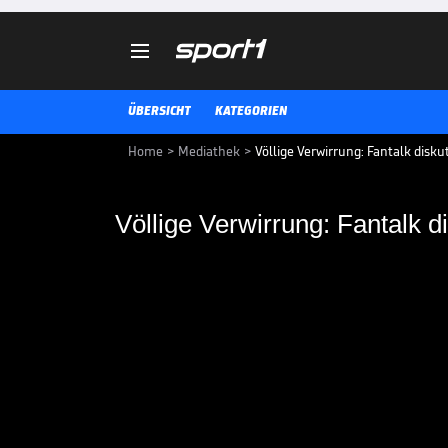

ÜBERSICHT
KATEGORIEN
Home
>
Mediathek
>
Völlige Verwirrung: Fantalk disku
Völlige Verwirrung: F
nicht gegebenes Ajax
Ajax Amsterdamm erzielt gegen R
Videoschiedsrichter hat etwas d
CHAMPIONS LEAGUE