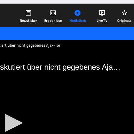





Newsticker
Ergebnisse
Mediathek
Live TV
Originals
tiert über nicht gegebenes Ajax-Tor
Völlige Verwirrung: Fantalk diskutiert über nicht gegebenes Ajax-Tor
antalk diskutiert über
-Tor
eal Madrid einen Treffer, doch der
agegen - Zurecht?
13.02.19