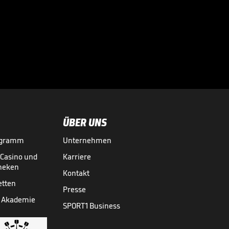
Der BVB-
Schreckmoment im
Video

FUSSBALL
01.08.

05:11
ÜBER UNS
ogramm
Unternehmen
-Casino und
Karriere
theken
Kontakt
etten
Presse
 Akademie
SPORT1 Business