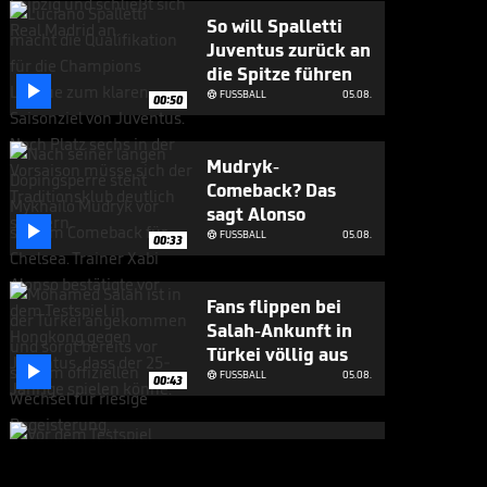
So will Spalletti
Juventus zurück an
die Spitze führen

FUSSBALL
05.08.

00:50
Mudryk-
Comeback? Das
sagt Alonso

FUSSBALL
05.08.

00:33
Fans flippen bei
Salah-Ankunft in
Türkei völlig aus

FUSSBALL
05.08.

00:43
Großes Lob für
Alonso