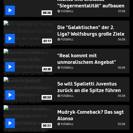
4
"Siegermentalität" aufbauen
minutes,

FUSSBALL
07.08.

38
00:36
seconds
Die "Galaktischen" der 2.
Liga? Wolfsburgs große Ziele

FUSSBALL
06.08.

03:17
"Real kommt mit
unmoralischem Angebot"

FUSSBALL
06.08.

02:26
So will Spalletti Juventus
zurück an die Spitze führen

FUSSBALL
05.08.

00:50
Mudryk-Comeback? Das sagt
Alonso

FUSSBALL
05.08.

00:33