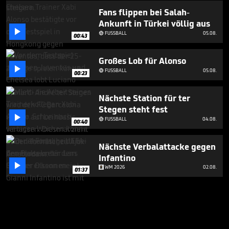
Fans flippen bei Salah-
Ankunft in Türkei völlig aus

FUSSBALL
05.08.

00:43
Großes Lob für Alonso

FUSSBALL
05.08.

00:23
Nächste Station für ter
Stegen steht fest

FUSSBALL
04.08.

00:40
Nächste Verbalattacke gegen
Infantino

WM 2026
02.08.
01:37