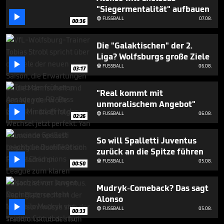
minutes,
"Siegermentalität" aufbauen
18

seconds
FUSSBALL
07.08.

00:36
Die "Galaktischen" der 2.
Liga? Wolfsburgs große Ziele

FUSSBALL
06.08.

03:17
"Real kommt mit
unmoralischem Angebot"

FUSSBALL
06.08.

02:26
So will Spalletti Juventus
zurück an die Spitze führen

FUSSBALL
05.08.

00:50
Mudryk-Comeback? Das sagt
Alonso

FUSSBALL
05.08.

00:33