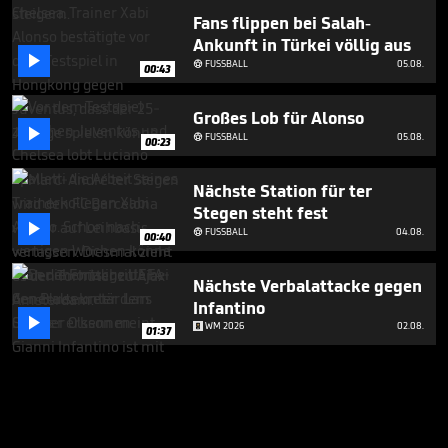
Fans flippen bei Salah-
Ankunft in Türkei völlig aus

FUSSBALL
05.08.

00:43
Großes Lob für Alonso

FUSSBALL
05.08.

00:23
Nächste Station für ter
Stegen steht fest

FUSSBALL
04.08.

00:40
Nächste Verbalattacke gegen
Infantino

WM 2026
02.08.
01:37