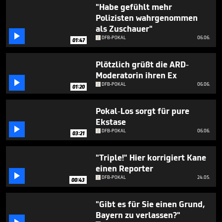
2
"Habe gefühlt mehr
minutes,
Polizisten wahrgenommen
2
als Zuschauer"
seconds

DFB-POKAL
06.06.
01:47
Plötzlich grüßt die ARD-
Moderatorin ihren Ex

DFB-POKAL
06.06.
01:20
Pokal-Los sorgt für pure
Ekstase

DFB-POKAL
06.06.
03:21
"Triple!" Hier korrigiert Kane
einen Reporter

DFB-POKAL
24.05.
00:43
"Gibt es für Sie einen Grund,
Bayern zu verlassen?"