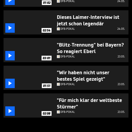

DFB-POKAL
24.05.
01:02
Dieses Laimer-Interview ist
jetzt schon legendär

DFB-POKAL
24.05.
02:54
"Blitz-Trennung" bei Bayern?
So reagiert Eberl

DFB-POKAL
23.05.
03:01
"Wir haben nicht unser
bestes Spiel gezeigt"

DFB-POKAL
23.05.
01:51
"Für mich klar der weltbeste
Stürmer"

DFB-POKAL
23.05.
02:08