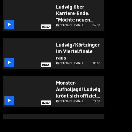
Ludwig über
Karriere-Ende:
"Möchte neuen

Weg einschlagen"
BEACHVOLLEYBALL
04.08.

00:57
Ludwig/Körtzinger
im Viertelfinale
raus

BEACHVOLLEYBALL
03.09.

01:45
Monster-
Aufholjagd! Ludwig
krönt sich offiziell

zur Beach-Queen
BEACHVOLLEYBALL
22.08.

02:07
"Volle Pulle" - so
haben die