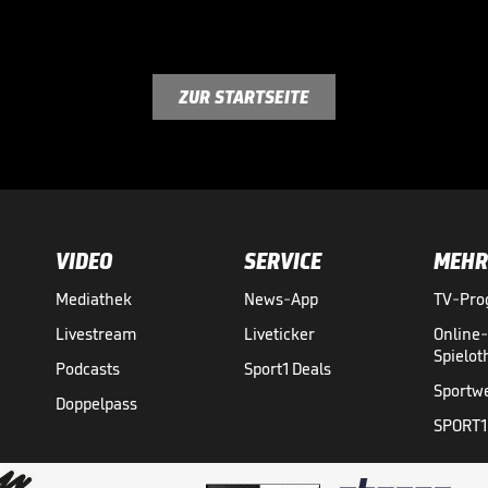
ZUR STARTSEITE
VIDEO
SERVICE
MEHR
Mediathek
News-App
TV-Pr
Livestream
Liveticker
Online
Spielo
Podcasts
Sport1 Deals
Sportw
Doppelpass
SPORT1