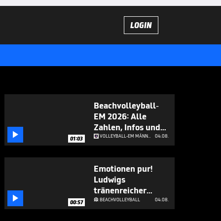
LOGIN
Beachvolleyball-
EM 2026: Alle
Zahlen, Infos und

Fakten
VOLLEYBALL-EM MÄNNER
04.08.
01:03
Emotionen pur!
Ludwigs
tränenreicher

Abschied
BEACHVOLLEYBALL
04.08.

00:57