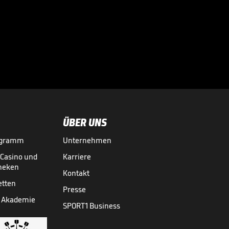
"So geil!" Wickler
schwärmt von King
of the Court-

Atmosphäre in
BEACHVOLLEYBALL
21.08.

02:24
Hamburg
ÜBER UNS
ogramm
Unternehmen
-Casino und
Karriere
theken
Kontakt
etten
Presse
 Akademie
SPORT1 Business