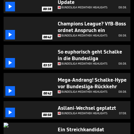
Update
minute,

3
BUNDESLIGA MEDIATHEK HIGHLIGHTS
08.08.
00:38
seconds
Champions League? VfB-Boss
ordnet Anspruch ein

BUNDESLIGA MEDIATHEK HIGHLIGHTS
08.08.
00:42
So euphorisch geht Schalke
in die Bundesliga

BUNDESLIGA MEDIATHEK HIGHLIGHTS
08.08.
03:57
Mega-Andrang! Schalke-Hype
vor Bundesliga-Rückkehr

BUNDESLIGA MEDIATHEK HIGHLIGHTS
08.08.
00:42
Asllani-Wechsel geplatzt

BUNDESLIGA MEDIATHEK HIGHLIGHTS
07.08.
00:50
Ein Streichkandidat