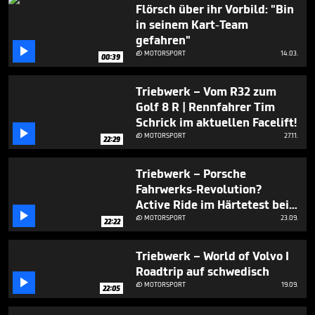
Flörsch über ihr Vorbild: "Bin
in seinem Kart-Team
gefahren"

MOTORSPORT
14.03.

00:39
Triebwerk – Vom R32 zum
Golf 8 R | Rennfahrer Tim
Schrick im aktuellen Facelift!

MOTORSPORT
27.11.

22:29
Triebwerk – Porsche
Fahrwerks-Revolution?
Active Ride im Härtetest bei

Walter Röhrl & Tim Schrick I
MOTORSPORT
23.09.

22:22
Nürburgring Nordschleife
Triebwerk – World of Volvo I
Roadtrip auf schwedisch

MOTORSPORT
19.09.

22:05