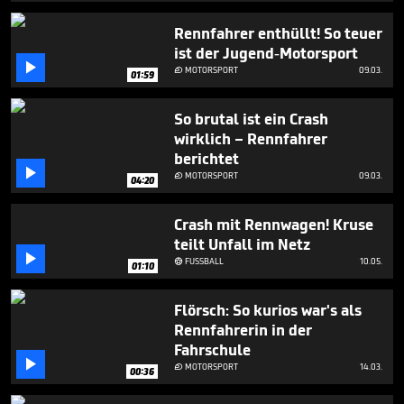
1
minute,
Rennfahrer enthüllt! So teuer
9
ist der Jugend-Motorsport
seconds

MOTORSPORT
09.03.

01:59
So brutal ist ein Crash
wirklich – Rennfahrer
berichtet

MOTORSPORT
09.03.

04:20
Crash mit Rennwagen! Kruse
teilt Unfall im Netz

FUSSBALL
10.05.

01:10
Flörsch: So kurios war's als
Rennfahrerin in der
Fahrschule

MOTORSPORT
14.03.

00:36