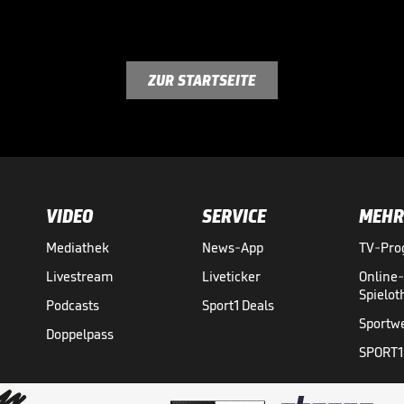
ZUR STARTSEITE
VIDEO
SERVICE
MEHR
Mediathek
News-App
TV-Pr
Livestream
Liveticker
Online
Spielo
Podcasts
Sport1 Deals
Sportw
Doppelpass
SPORT1