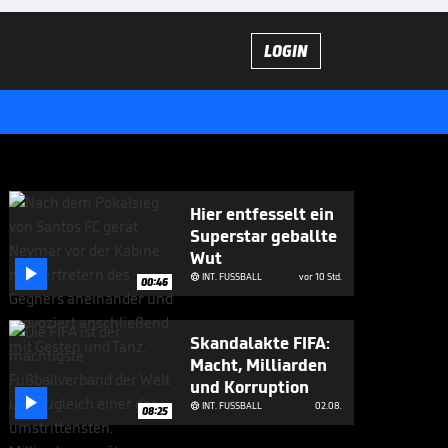
LOGIN
Hier entfesselt ein
Superstar geballte
Wut

INT. FUSSBALL
vor 10 Std.

00:46
Skandalakte FIFA:
Macht, Milliarden
und Korruption

INT. FUSSBALL
02.08.

08:25