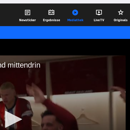





Newsticker
Ergebnisse
Mediathek
Live TV
Originals
d mittendrin
- Haaland mittendrin
g gegen Estland kurz vor der ersten
ur eine extrem hohe Niederlage gegen
te das WM-Ticket noch kosten.
14.11.25