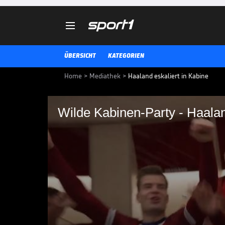

ÜBERSICHT
KATEGORIEN
Home
>
Mediathek
>
Haaland eskaliert in Kabine
Wilde Kabinen-Party - Haalan
Wilde Kabinen-Party 
Norwegen steht nach dem 4:1-Sie
WM-Teilnahme seit 28 Jahren. N
Italien am letzten Spieltag könn
INT. FUSSBALL