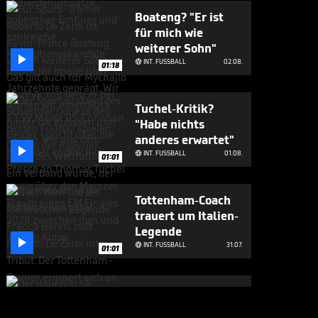
Boateng? "Er ist
für mich wie
weiterer Sohn"

INT. FUSSBALL
02.08.

01:18
Tuchel-Kritik?
"Habe nichts
anderes erwartet"

INT. FUSSBALL
01.08.

01:01
Tottenham-Coach
trauert um Italien-
Legende

INT. FUSSBALL
31.07.

01:01
Milan-Legende
Baresi mit 66