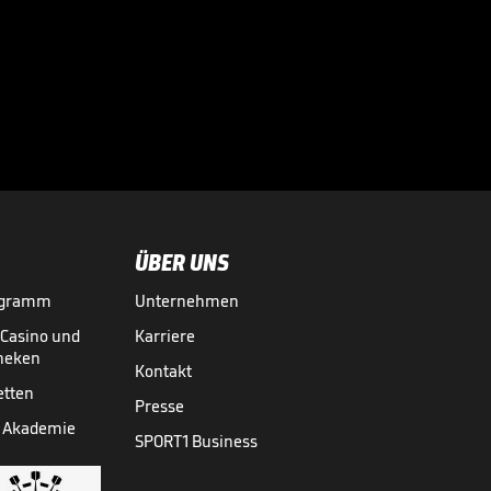
So schwärmten
alte Schützlinge
von Zidane

INT. FUSSBALL
28.07.

00:49
ÜBER UNS
ogramm
Unternehmen
-Casino und
Karriere
theken
Kontakt
etten
Presse
 Akademie
SPORT1 Business