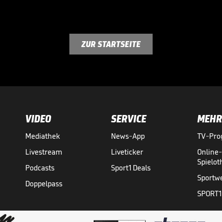
ZUR STARTSEITE
VIDEO
SERVICE
MEHR
Mediathek
News-App
TV-Pr
Livestream
Liveticker
Online
Spielo
Podcasts
Sport1 Deals
Sportw
Doppelpass
SPORT1