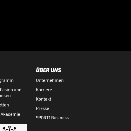
Das hält Tah von
einem WM-Boykott

WM 2026
31.07.
00:45
ÜBER UNS
ogramm
Unternehmen
-Casino und
Karriere
theken
Kontakt
etten
Presse
 Akademie
SPORT1 Business