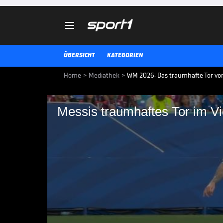

ÜBERSICHT
KATEGORIEN
Home
>
Mediathek
>
WM 2026: Das traumhafte Tor von
Messis traumhaftes Tor im V
Messis traumhaftes T
Er kann es einfach nicht lassen! 
Spiel in Folge und baut damit se
Mann ist einfach unglaublich.
WM 2026