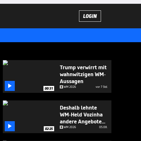
LOGIN
Trump verwirrt mit
wahnwitzigen WM-
Aussagen

WM 2026
vor 7 Std.
00:31
Deshalb lehnte
WM-Held Vozinha
andere Angebote

ab
WM 2026
05.08.
02:25