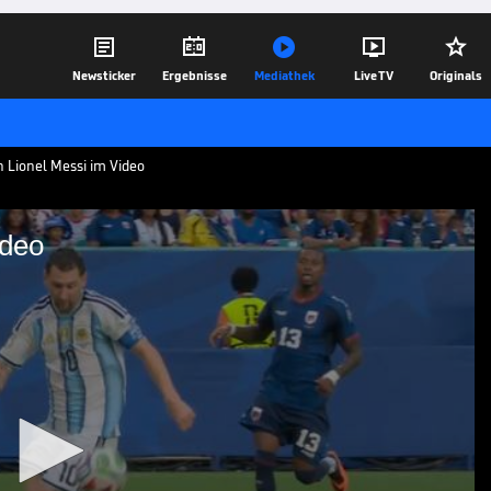





Newsticker
Ergebnisse
Mediathek
Live TV
Originals
 Lionel Messi im Video
ideo
or im Video
Lionel Messi trifft auch im achten WM-
inen eigenen Rekord weiter aus. Dieser
04.07.26