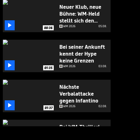
Neuer Klub, neue
Bühne: WM-Held
stellt sich den

Fragen
WM 2026
05.08.
00:36
Bei seiner Ankunft
kennt der Hype
keine Grenzen

WM 2026
03.08.
01:35
Nächste
Verbalattacke
gegen Infantino

WM 2026
02.08.
01:37
Bei WM-Thriller!
England-Star