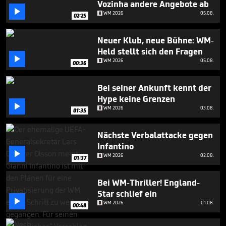
Vozinha andere Angebote ab
5

minutes,
WM 2026
05.08.
02:25
25
seconds
Neuer Klub, neue Bühne: WM-
Held stellt sich den Fragen

WM 2026
05.08.
00:36
Bei seiner Ankunft kennt der
Hype keine Grenzen

WM 2026
03.08.
01:35
Nächste Verbalattacke gegen
Infantino

WM 2026
02.08.
01:37
Bei WM-Thriller! England-
Star schlief ein

WM 2026
01.08.
00:48