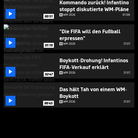
Kommando zurück! Infantino
stoppt diskutierte WM-Pläne

WM 2026
01.08.
00:51
"Die FIFA will den Fußball
erpressen"

WM 2026
31.07.
01:19
Boykott-Drohung! Infantinos
FIFA-Verkauf erklärt

WM 2026
31.07.
02:47
Das hält Tah von einem WM-
Boykott

WM 2026
31.07.
00:45