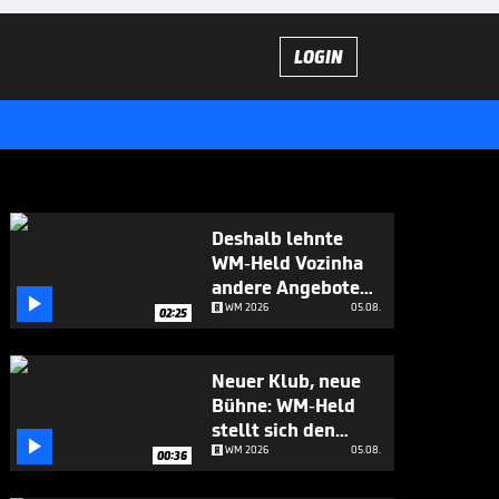
LOGIN
Deshalb lehnte
WM-Held Vozinha
andere Angebote

ab
WM 2026
05.08.
02:25
Neuer Klub, neue
Bühne: WM-Held
stellt sich den

Fragen
WM 2026
05.08.
00:36