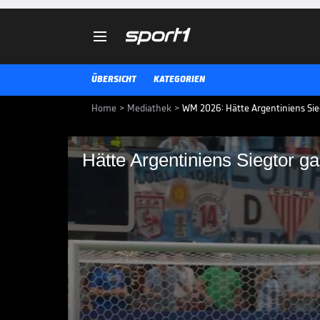

ÜBERSICHT
KATEGORIEN
Home
>
Mediathek
>
WM 2026: Hätte Argentiniens Sie
Hätte Argentiniens Siegtor ga
Hätte Argentiniens S
dürfen?
Lange müht sich Argentinien ge
Niederlage. Am Ende retten sich 
Schlussphase.