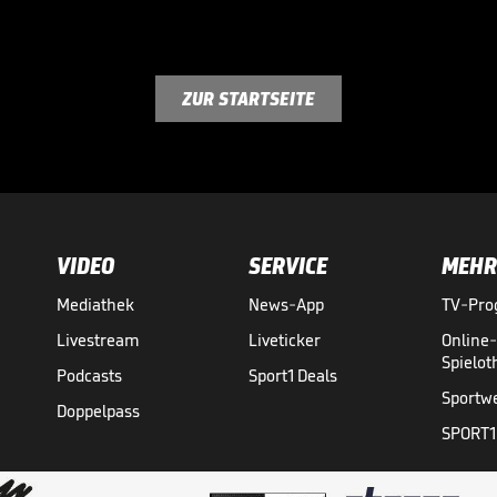
ZUR STARTSEITE
VIDEO
SERVICE
MEHR
Mediathek
News-App
TV-Pr
Livestream
Liveticker
Online
Spielo
Podcasts
Sport1 Deals
Sportw
Doppelpass
SPORT1