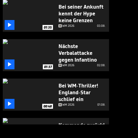
Bei seiner Ankunft
kennt der Hype
keine Grenzen

WM 2026
03.08.
01:35
Nächste
Verbalattacke
gegen Infantino

WM 2026
02.08.
01:37
Bei WM-Thriller!
England-Star
schlief ein

WM 2026
01.08.
00:48
Kommando zurück!
Infantino stoppt