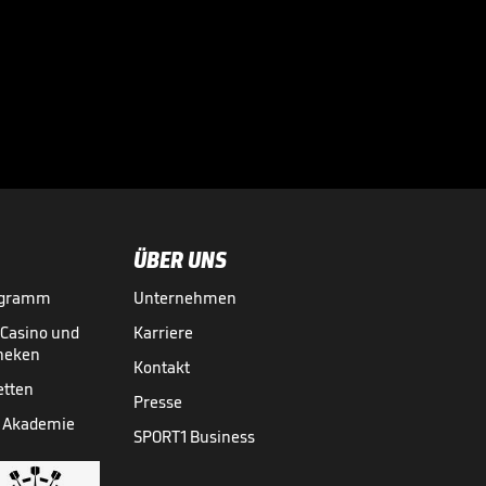
eine Warnung fast
nicht

WM 2026
31.07.
00:41
ÜBER UNS
ogramm
Unternehmen
-Casino und
Karriere
theken
Kontakt
etten
Presse
 Akademie
SPORT1 Business