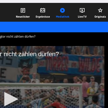





Newsticker
Ergebnisse
Mediathek
Live TV
Originals
gtor nicht zählen dürfen?
r nicht zählen dürfen?
iegtor gar nicht zählen
gen Außenseiter Ägypten am Rande einer
die Gauchos spektakulär in der