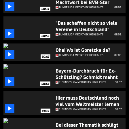
Machtwort bei BVB-Star
57

seconds
BUNDESLIGA MEDIATHEK HIGHLIGHTS
06.08.
00:34
"Das schaffen nicht so viele
Vereine in Deutschland"

BUNDESLIGA MEDIATHEK HIGHLIGHTS
06.08.
00:56
Oha! Wo ist Goretzka da?

BUNDESLIGA MEDIATHEK HIGHLIGHTS
02.08.
00:47
Bayern-Durchbruch für Ex-
Schützling? Schmidt mahnt

2. BUNDESLIGA MEDIATHEK HIGHLIGHTS
30.07.
00:48
Hier muss Deutschland noch
viel vom Weltmeister lernen

2. BUNDESLIGA MEDIATHEK HIGHLIGHTS
30.07.
01:36
Bei dieser Thematik schlägt