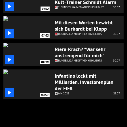
Kult-Trainer Schmidt Alarm

2. BUNDESLIGA MEDIATHEK HIGHLIGHTS
30.07.
01:22
Mit diesen Worten bewirbt
sich Burkardt bei Klopp

BUNDESLIGA MEDIATHEK HIGHLIGHTS
30.07.
01:02
Riera-Krach? "War sehr
anstrengend für mich"

BUNDESLIGA MEDIATHEK HIGHLIGHTS
30.07.
01:30
Infantino lockt mit
Milliarden: Investorenplan
der FIFA

WM 2026
29.07.
00:53