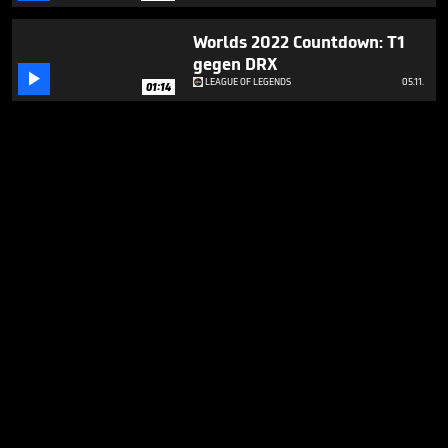
Worlds 2022 Countdown: T1
gegen DRX

LEAGUE OF LEGENDS
05.11.
01:14