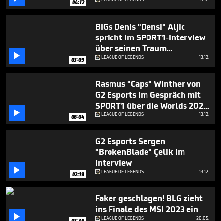
mit Faker & das Spielen auf
04:12
3
der Bühne
minutes,
12
BIGs Denis "Densi" Aljic
seconds
spricht im SPORT1-Interview
über seinen Traum

Profispieler zu sein
LEAGUE OF LEGENDS
13.12.
03:09
Rasmus "Caps" Winther von
G2 Esports im Gespräch mit
SPORT1 über die Worlds 2023

und die LEC Season 2024
LEAGUE OF LEGENDS
13.12.
06:04
G2 Esports Sergen
"BrokenBlade" Çelik im
Interview

LEAGUE OF LEGENDS
13.12.
02:19
Faker geschlagen! BLG zieht
ins Finale des MSI 2023 ein

LEAGUE OF LEGENDS
20.05.
03:36