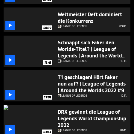
Weltmeister Deft dominiert
die Konkurrenz

LEAGUE OF LEGENDS
09.01.
00:32
Schnappt sich Faker den
Worlds-Titel? | League of
Legends | Around the Worlds

2022 #8
LEAGUE OF LEGENDS
10.11.
11:41
T1 geschlagen! Hört Faker
nun auf? | League of Legends
| Around the Worlds 2022 #9

LEAGUE OF LEGENDS
10.11.
11:01
DRX gewinnt die League of
Legends World Championship
2022

LEAGUE OF LEGENDS
06.11.
03:13