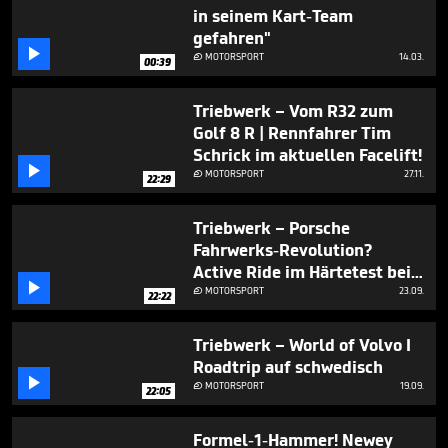
in seinem Kart-Team
gefahren"

MOTORSPORT
14.03.

00:39
Triebwerk – Vom R32 zum
Golf 8 R | Rennfahrer Tim
Schrick im aktuellen Facelift!

MOTORSPORT
27.11.

22:29
Triebwerk – Porsche
Fahrwerks-Revolution?
Active Ride im Härtetest bei

Walter Röhrl & Tim Schrick I
MOTORSPORT
23.09.

22:22
Nürburgring Nordschleife
Triebwerk – World of Volvo I
Roadtrip auf schwedisch

MOTORSPORT
19.09.

22:05
Formel-1-Hammer! Newey