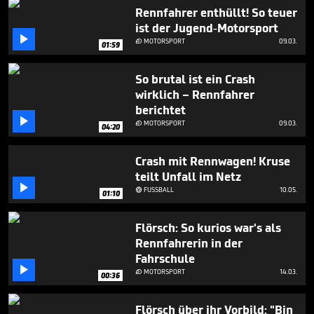
minute,
Rennfahrer enthüllt! So teuer
0
ist der Jugend-Motorsport

MOTORSPORT
09.03.

01:59
So brutal ist ein Crash
wirklich – Rennfahrer
berichtet

MOTORSPORT
09.03.

04:20
Crash mit Rennwagen! Kruse
teilt Unfall im Netz

FUSSBALL
10.05.

01:10
Flörsch: So kurios war's als
Rennfahrerin in der
Fahrschule

MOTORSPORT
14.03.

00:36
Flörsch über ihr Vorbild: "Bin