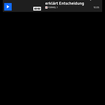
erklärt Entscheidung

FORMEL 1
10.09.
02:02