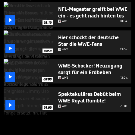
NFL-Megastar greift bei WWE
ein - es geht nach hinten los

WWE
30.04.
03:10
Hier schockt der deutsche
Star die WWE-Fans

WWE
23.04.
02:59
WWE-Schocker! Neuzugang
sorgt für ein Erdbeben

WWE
13.04.
08:00
Spektakuläres Debüt beim
WWE Royal Rumble!

WWE
28.01.
01:00