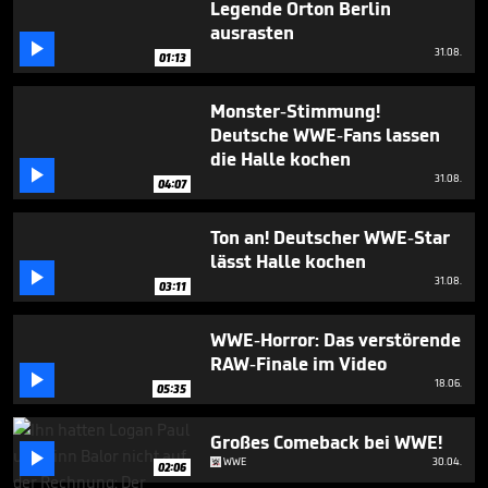
Legende Orton Berlin
43
seconds
ausrasten

31.08.
01:13
Monster-Stimmung!
Deutsche WWE-Fans lassen
die Halle kochen

31.08.
04:07
Ton an! Deutscher WWE-Star
lässt Halle kochen

31.08.
03:11
WWE-Horror: Das verstörende
RAW-Finale im Video

18.06.
05:35
Großes Comeback bei WWE!

WWE
30.04.
02:06