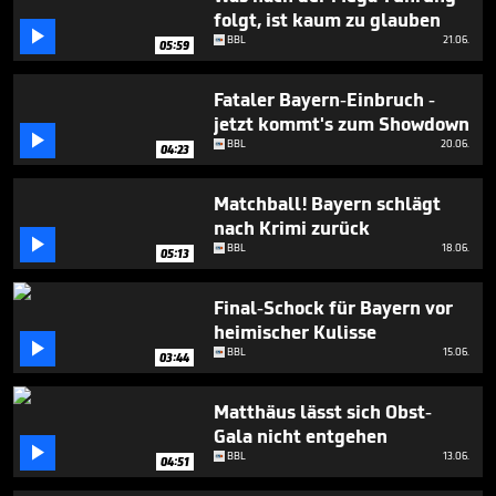
6
folgt, ist kaum zu glauben
minutes,

BBL
21.06.
28
05:59
seconds
Fataler Bayern-Einbruch -
jetzt kommt's zum Showdown

BBL
20.06.
04:23
Matchball! Bayern schlägt
nach Krimi zurück

BBL
18.06.
05:13
Final-Schock für Bayern vor
heimischer Kulisse

BBL
15.06.
03:44
Matthäus lässt sich Obst-
Gala nicht entgehen

BBL
13.06.
04:51