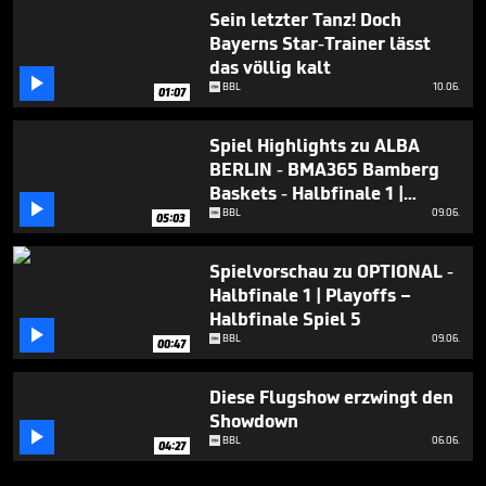
Sein letzter Tanz! Doch
Bayerns Star-Trainer lässt
das völlig kalt

BBL
10.06.
01:07
Spiel Highlights zu ALBA
BERLIN - BMA365 Bamberg
Baskets - Halbfinale 1 |

Playoffs – Halbfinale Spiel 5
BBL
09.06.
05:03
Spielvorschau zu OPTIONAL -
Halbfinale 1 | Playoffs –
Halbfinale Spiel 5

BBL
09.06.
00:47
Diese Flugshow erzwingt den
Showdown

BBL
06.06.
04:27